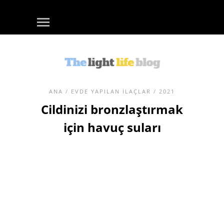
ANA
/
EVDE YAPILAN ILAÇLAR
/ 2021
Cildinizi bronzlaştırmak
için havuç suları