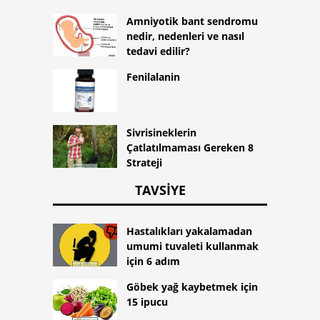
Amniyotik bant sendromu
nedir, nedenleri ve nasıl
tedavi edilir?
Fenilalanin
Sivrisineklerin
Çatlatılmaması Gereken 8
Strateji
TAVSIYE
Hastalıkları yakalamadan
umumi tuvaleti kullanmak
için 6 adım
Göbek yağ kaybetmek için
15 ipucu