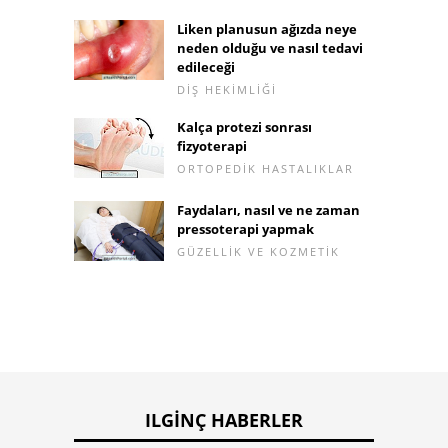
Liken planusun ağızda neye
neden olduğu ve nasıl tedavi
edileceği
DIŞ HEKIMLIĞI
Kalça protezi sonrası
fizyoterapi
ORTOPEDIK HASTALIKLAR
Faydaları, nasıl ve ne zaman
pressoterapi yapmak
GÜZELLIK VE KOZMETIK
ILGINÇ HABERLER