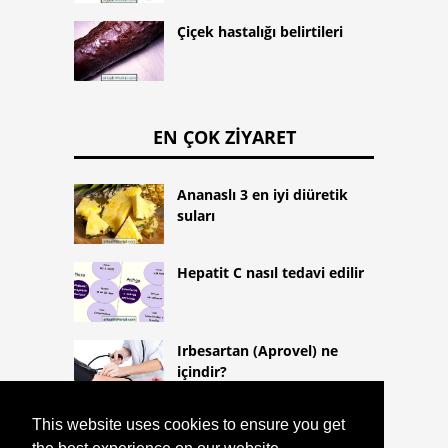
Çiçek hastalığı belirtileri
EN ÇOK ZIYARET
Ananaslı 3 en iyi diüretik
suları
Hepatit C nasıl tedavi edilir
Irbesartan (Aprovel) ne
içindir?
This website uses cookies to ensure you get