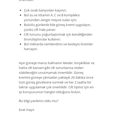
Çok sıcak banyodan kaçının;
Bol su ve Vitamin A, C ve B kompleksi
yönünden zengin meyve suları için;
Bulutlu günlerde bile güneş kremi uygulayın,
çünkü cilt hala yanar;
Cilt tonunu yoğunlaştırmak için kendiliğinden
bronzlaştırıcılar kullanın;
Bol miktarda nemlendirici ve besleyici kremler
harcayın.
Aşırı güneşe maruz kalmanın lekeler, kırışıklıklar ve
hatta cilt kanseri gibi cilt sorunlarına neden
olabileceğini unutmamak önemlidir. Güneş
kremini güneşe çıkmadan yaklaşık 20 dakika önce
tüm güneş gövdesine sürmek ve her 2 saatte bir
tekrar uygulamak çok önemlidir. Cilt tipiniz için en
iyi koruyucunun hangisi olduğunu bulun.
Bu bilgi yardımcı oldu mu?
Evet Hayır