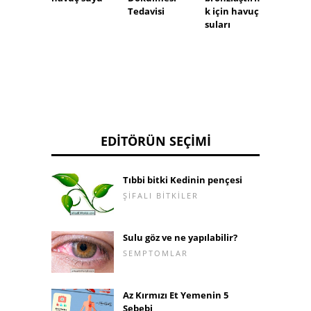
Tedavisi
k için havuç
suları
EDITÖRÜN SEÇIMI
Tıbbi bitki Kedinin pençesi
ŞIFALI BITKILER
Sulu göz ve ne yapılabilir?
SEMPTOMLAR
Az Kırmızı Et Yemenin 5
Sebebi