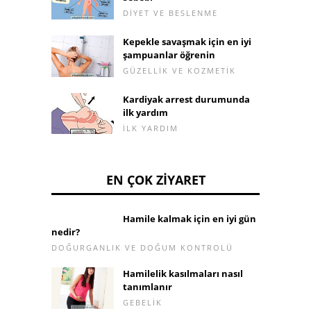
DIYET VE BESLENME
Kepekle savaşmak için en iyi
şampuanlar öğrenin
GÜZELLIK VE KOZMETIK
Kardiyak arrest durumunda
ilk yardım
ILK YARDIM
EN ÇOK ZIYARET
Hamile kalmak için en iyi gün
nedir?
DOĞURGANLIK VE DOĞUM KONTROLÜ
Hamilelik kasılmaları nasıl
tanımlanır
GEBELIK