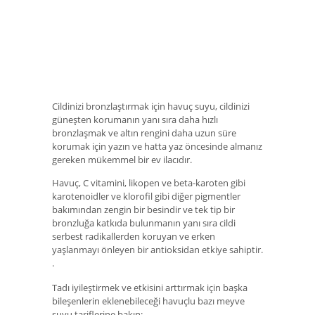
Cildinizi bronzlaştırmak için havuç suyu, cildinizi
güneşten korumanın yanı sıra daha hızlı
bronzlaşmak ve altın rengini daha uzun süre
korumak için yazın ve hatta yaz öncesinde almanız
gereken mükemmel bir ev ilacıdır.
Havuç, C vitamini, likopen ve beta-karoten gibi
karotenoidler ve klorofil gibi diğer pigmentler
bakımından zengin bir besindir ve tek tip bir
bronzluğa katkıda bulunmanın yanı sıra cildi
serbest radikallerden koruyan ve erken
yaşlanmayı önleyen bir antioksidan etkiye sahiptir.
.
Tadı iyileştirmek ve etkisini arttırmak için başka
bileşenlerin eklenebileceği havuçlu bazı meyve
suyu tariflerine bakın: