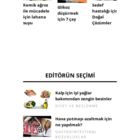
Kemik ağrısı
Sedef
Her cil
Glikoz
ile mücadele
hastalığı için 5
için 4 
düşürmek
için lahana
Doğal
yapım
için 7 çay
suyu
Çözümler
peeling
EDITÖRÜN SEÇIMI
Kalp için iyi yağlar
bakımından zengin besinler
DIYET VE BESLENME
Hava yutmayı azaltmak için
ne yapılmalı?
GASTROINTESTINAL
BOZUKLUKLAR