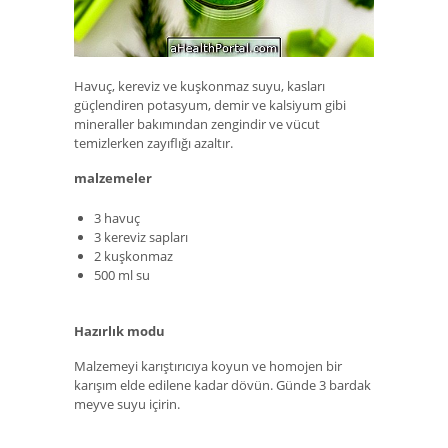
Havuç, kereviz ve kuşkonmaz suyu, kasları
güçlendiren potasyum, demir ve kalsiyum gibi
mineraller bakımından zengindir ve vücut
temizlerken zayıflığı azaltır.
malzemeler
3 havuç
3 kereviz sapları
2 kuşkonmaz
500 ml su
Hazırlık modu
Malzemeyi karıştırıcıya koyun ve homojen bir
karışım elde edilene kadar dövün. Günde 3 bardak
meyve suyu içirin.