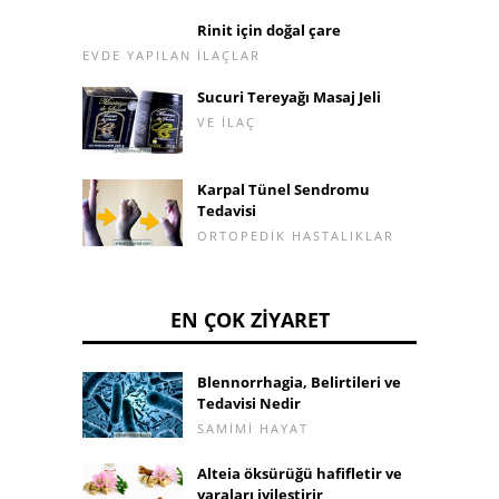
Rinit için doğal çare
EVDE YAPILAN ILAÇLAR
Sucuri Tereyağı Masaj Jeli
VE ILAÇ
Karpal Tünel Sendromu
Tedavisi
ORTOPEDIK HASTALIKLAR
EN ÇOK ZIYARET
Blennorrhagia, Belirtileri ve
Tedavisi Nedir
SAMIMI HAYAT
Alteia öksürüğü hafifletir ve
yaraları iyileştirir