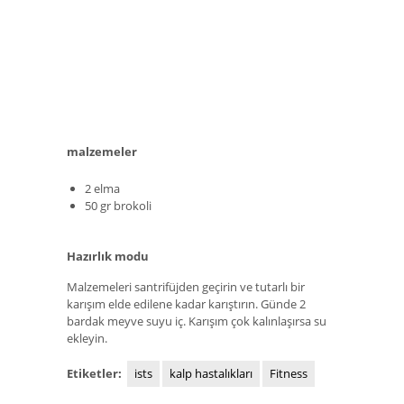
malzemeler
2 elma
50 gr brokoli
Hazırlık modu
Malzemeleri santrifüjden geçirin ve tutarlı bir
karışım elde edilene kadar karıştırın. Günde 2
bardak meyve suyu iç. Karışım çok kalınlaşırsa su
ekleyin.
Etiketler:
ists
kalp hastalıkları
Fitness