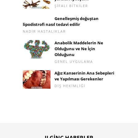
ŞIFALI BITKILER
Genelleşmiş doğuştan
lipodistrofi nasıl tedavi edilir
NADIR HASTALIKLAR
Anabolik Maddelerin Ne
Olduğunu ve Ne İçin
Olduğunu
GENEL UYGULAMA
Ağız Kanserinin Ana Sebepleri
ve Yapılması Gerekenler
DIŞ HEKIMLIĞI
ILGINÇ HABERLER