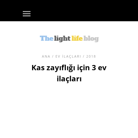
ANA
/
EV ILAÇLARI
/ 2018
Kas zayıflığı için 3 ev
ilaçları